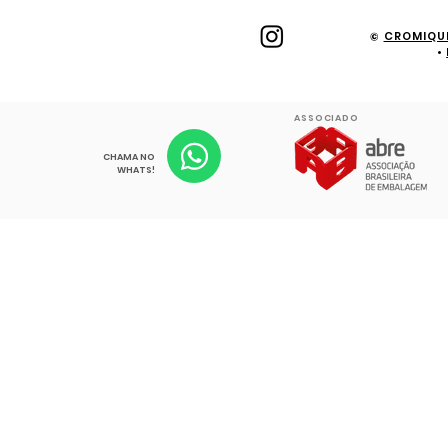
©
CROMIQU
•
ASSOCIADO
CHAMA NO
WHATS!